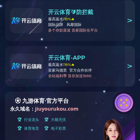
相关栏目
光伏技术助力制盐行业绿色低
连云港碱业：公司搬迁升级改造
关于我们
沧州盐业集团各单位“五一”期
严守安全底线 筑牢安全屏障—
新闻中心
详解蒸发结晶设备精准操作
全方位了解蒸发结晶系统工作
产品中心
废水蒸发结晶器结垢怎么办？
关于MVR蒸发系统 化工人你还
热门资讯
制盐成套设备——蒸发结晶装
古代的盐竟然是苦的！制盐...
设备管理三大痛点解决方案...
国产干燥设备现状：市场占...
湖北孝感广盐华源制盐公司...
压力管道定期检验中常见问...
陕钢汉钢顺应转型升级助推...