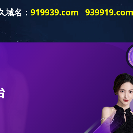
首 页
关于我们
新闻中心
产品中心
>> TAG：详解