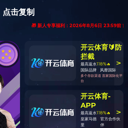
设为首页
|
加入收藏
|
手机版
工程案例
工作机会
QIYIGUO
在线留言
SPORTS中
国全站