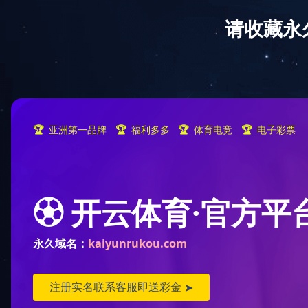
奇异果体育
当前位置：
首页